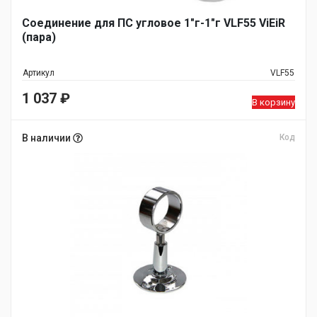
Соединение для ПС угловое 1"г-1"г VLF55 ViEiR
(пара)
Артикул
VLF55
1 037
₽
В корзину
В наличии
Код