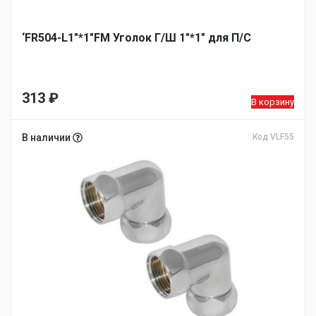
‘FR504-L1"*1"FM Уголок Г/Ш 1"*1" для П/С
313
₽
В корзину
В наличии
Код VLF55