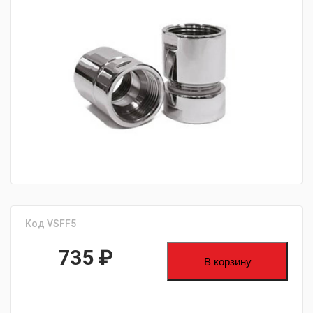
fijpawfioawjf
Код VSFF5
735
₽
В корзину