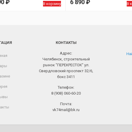
90
₽
6 890
₽
В корзину
В 
ГАЦИЯ
КОНТАКТЫ
Адрес:
Най
вная
Челябинск, строительный
рынок "ПЕРЕКРЕСТОК" ул.
ары
Свердловский проспект 32/6,
азине
бокс 3411
ерея
Телефон:
8 (908) 060-60-20
ывы
Почта:
акты
vk74mail@bk.ru