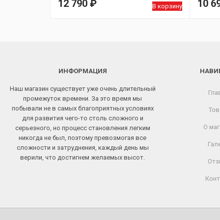
12 790
₽
10 6
В корзину
ИНФОРМАЦИЯ
НАВИ
Наш магазин существует уже очень длительный
Гла
промежуток времени. За это время мы
побывали не в самых благоприятных условиях
Тов
для развития чего-то столь сложного и
О маг
серьезного, но процесс становления легким
никогда не был, поэтому превозмогая все
Гал
сложности и затруднения, каждый день мы
верили, что достигнем желаемых высот.
Отз
Конт