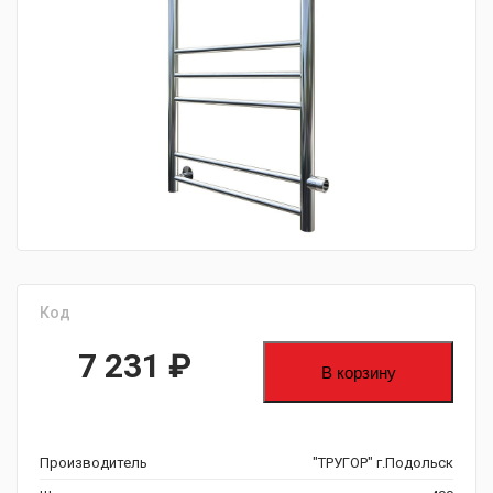
fijpawfioawjf
Код
7 231
₽
В корзину
Производитель
"ТРУГОР" г.Подольск