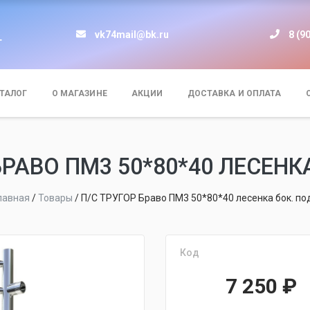
vk74mail@bk.ru
8 (9
т
ТАЛОГ
О МАГАЗИНЕ
АКЦИИ
ДОСТАВКА И ОПЛАТА
БРАВО ПМ3 50*80*40 ЛЕСЕНК
лавная
/
Товары
/
П/С ТРУГОР Браво ПМ3 50*80*40 лесенка бок. по
Код
7 250
₽