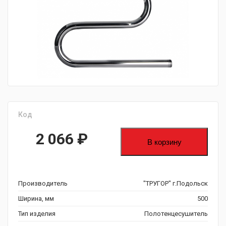
fijpawfioawjf
Код
2 066
₽
В корзину
Производитель
"ТРУГОР" г.Подольск
Ширина, мм
500
Тип изделия
Полотенцесушитель