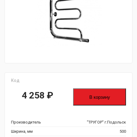
fijpawfioawjf
Код
4 258
₽
В корзину
Производитель
"ТРУГОР" г.Подольск
Ширина, мм
500