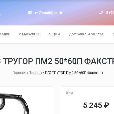
vk74mail@bk.ru
8 (9
т
ТАЛОГ
О МАГАЗИНЕ
АКЦИИ
ДОСТАВКА И ОПЛАТА
С ТРУГОР ПМ2 50*60П ФАКСТ
Главная
/
Товары
/
П/С ТРУГОР ПМ2 50*60П Факстрот
Код
5 245
₽