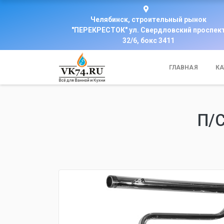
Челябинск, строительный рынок
"ПЕРЕКРЕСТОК" ул. Свердловский проспек
32/6, бокс 3411
ГЛАВНАЯ
КА
П/