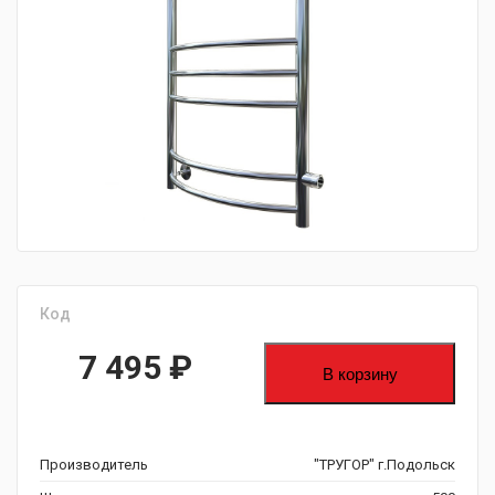
fijpawfioawjf
Код
7 495
₽
В корзину
Производитель
"ТРУГОР" г.Подольск