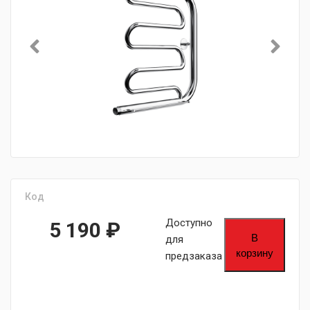
Код
Доступно
5 190
₽
В
для
корзину
предзаказа