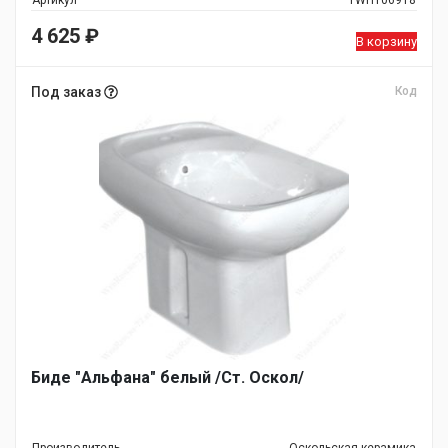
Артикул
1WH106918
4 625
₽
В корзину
Под заказ
Код
Биде "Альфана" белый /Ст. Оскол/