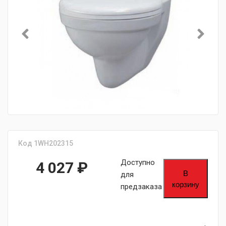
Код 1WH202315
Доступно
4 027
₽
В
для
корзину
предзаказа