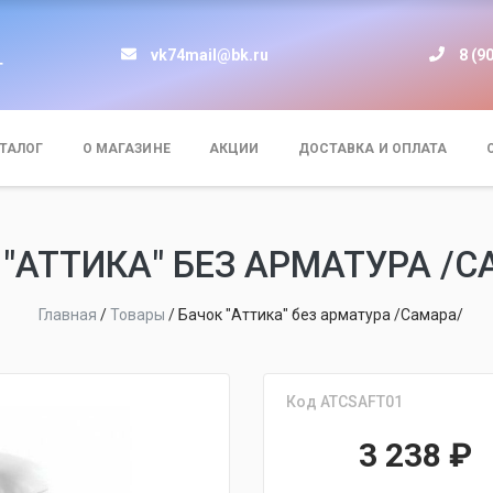
vk74mail@bk.ru
8 (9
т
ТАЛОГ
О МАГАЗИНЕ
АКЦИИ
ДОСТАВКА И ОПЛАТА
 "АТТИКА" БЕЗ АРМАТУРА /С
Главная
/
Товары
/
Бачок "Аттика" без арматура /Самара/
Код ATCSAFT01
3 238
₽