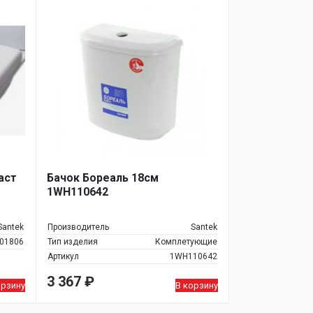
аст
Бачок Бореаль 18см
1WH110642
Santek
Производитель
Santek
01806
Тип изделия
Комплетующие
Артикул
1WH110642
3 367
₽
орзину
В корзину