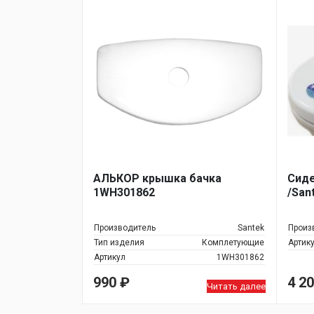
АЛЬКОР крышка бачка
Сиде
1WH301862
/Sa
Производитель
Santek
Произ
Тип изделия
Комплетующие
Артик
Артикул
1WH301862
990
₽
4 2
Читать далее