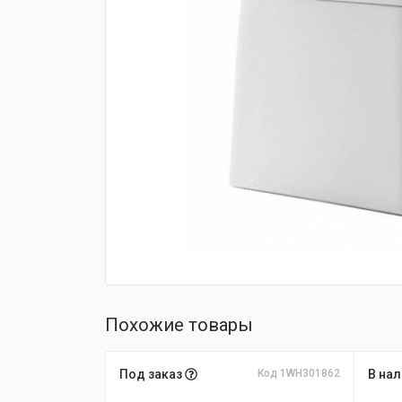
fijpawfioawjf
Похожие товары
Под заказ
Код 1WH301862
В на