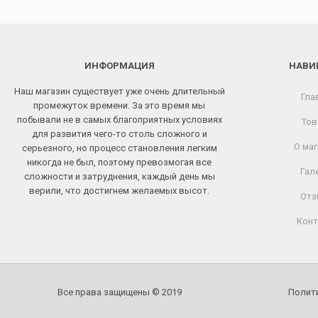
ИНФОРМАЦИЯ
НАВИ
Наш магазин существует уже очень длительный
Гла
промежуток времени. За это время мы
побывали не в самых благоприятных условиях
Тов
для развития чего-то столь сложного и
О маг
серьезного, но процесс становления легким
никогда не был, поэтому превозмогая все
Гал
сложности и затруднения, каждый день мы
верили, что достигнем желаемых высот.
Отз
Конт
Все права защищены © 2019
Полит