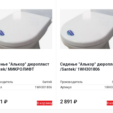
нье "Алькор" дюропласт
Сиденье "Алькор" дюропл
ntek/ МИКРОЛИФТ
/Santek/ 1WH301806
водитель
Santek
Производитель
ул
1WH301806
Артикул
1WH3
01
₽
2 891
₽
В корзину
В к