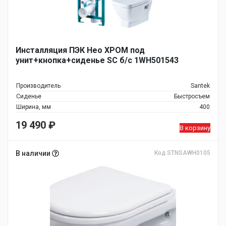
Инсталляция ПЭК Нео ХРОМ под
унит+кнопка+сиденье SC б/с 1WH501543
Производитель
Santek
Сиденье
Быстросъем
Ширина, мм
400
19 490
₽
В корзину
В наличии
Код STNSAWH0105