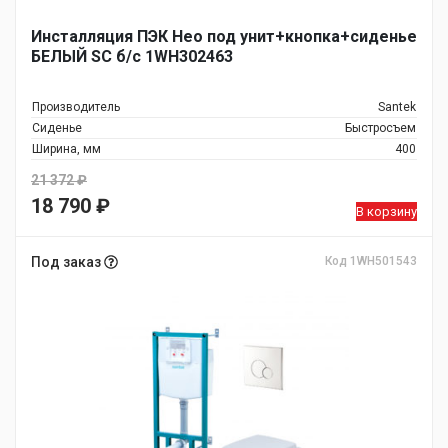
Инсталляция ПЭК Нео под унит+кнопка+сиденье
БЕЛЫЙ SC б/с 1WH302463
Производитель
Santek
Сиденье
Быстросъем
Ширина, мм
400
21 372
₽
Первоначальная
18 790
₽
В корзину
цена
Текущая
составляла
цена:
Под заказ
Код 1WH501543
21
18
372 ₽.
790 ₽.