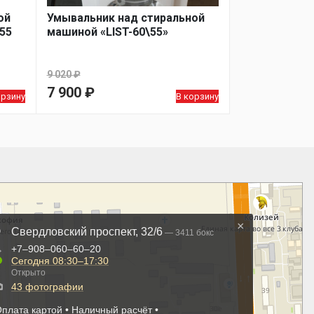
ой
Умывальник над стиральной
55
машиной «LIST-60\55»
9 020
₽
Первоначальная
7 900
₽
орзину
В корзину
цена
Текущая
составляла
цена:
9
7
020 ₽.
900 ₽.