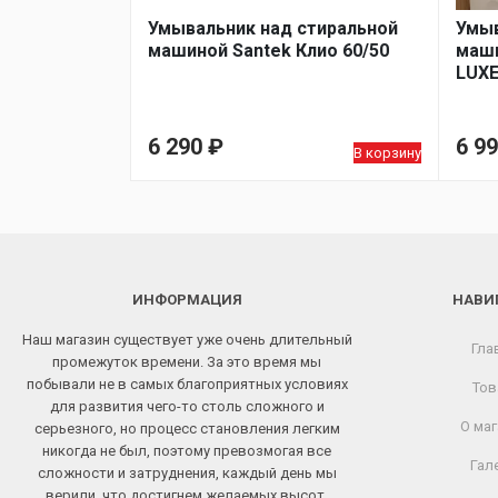
Умывальник над стиральной
Умыв
машиной Santek Клио 60/50
маши
LUXE
6 290
₽
6 9
В корзину
ИНФОРМАЦИЯ
НАВИ
Наш магазин существует уже очень длительный
Гла
промежуток времени. За это время мы
побывали не в самых благоприятных условиях
Тов
для развития чего-то столь сложного и
О маг
серьезного, но процесс становления легким
никогда не был, поэтому превозмогая все
Гал
сложности и затруднения, каждый день мы
верили, что достигнем желаемых высот.