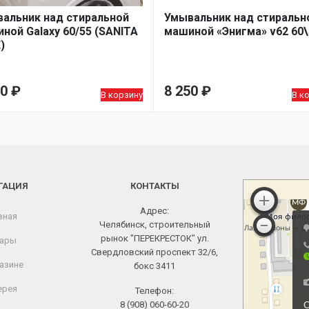
альник над стиральной
Умывальник над стиральн
ной Galaxy 60/55 (SANITA
машиной «Энигма» v62 60\
)
90
₽
8 250
₽
В корзину
В к
ГАЦИЯ
КОНТАКТЫ
Адрес:
вная
Челябинск, строительный
рынок "ПЕРЕКРЕСТОК" ул.
ары
Свердловский проспект 32/6,
азине
бокс 3411
ерея
Телефон:
8 (908) 060-60-20