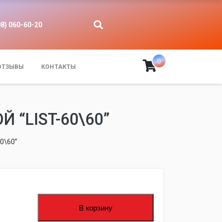
08) 060-60-20
0
ОТЗЫВЫ
КОНТАКТЫ
“LIST-60\60”
0\60”
В корзину