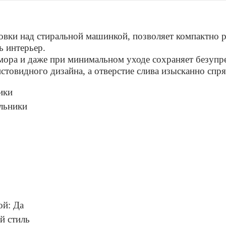
новки над стиральной машинкой, позволяет компактно 
ь интерьер.
мора и даже при минимальном уходе сохраняет безупр
стовидного дизайна, а отверстие слива изысканно спр
ики
льники
ой:
Да
й стиль