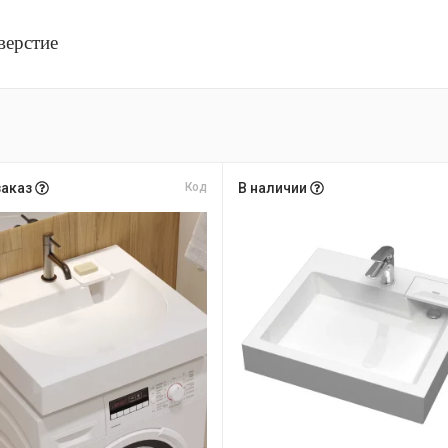
верстие
заказ
Код
В наличии