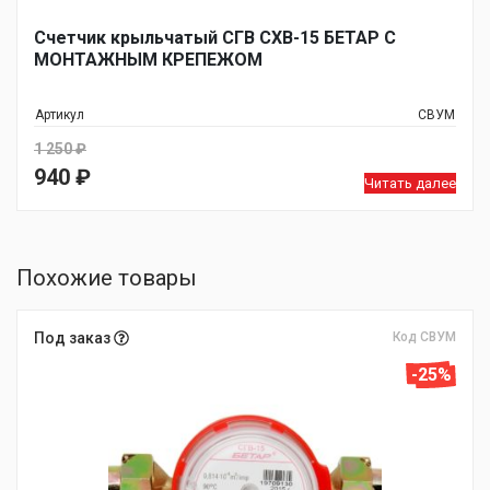
Счетчик крыльчатый СГВ СХВ-15 БЕТАР С
МОНТАЖНЫМ КРЕПЕЖОМ
Артикул
СВУМ
1 250
₽
Первоначальная
940
₽
Читать далее
цена
Текущая
составляла
цена:
1
940 ₽.
Похожие товары
250 ₽.
Под заказ
Код СВУМ
-25%