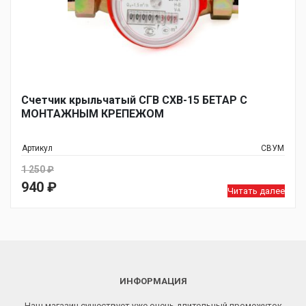
Счетчик крыльчатый СГВ СХВ-15 БЕТАР С
МОНТАЖНЫМ КРЕПЕЖОМ
Артикул
СВУМ
1 250
₽
Первоначальная
940
₽
Читать далее
цена
Текущая
составляла
цена:
1
940 ₽.
250 ₽.
ИНФОРМАЦИЯ
Наш магазин существует уже очень длительный промежуток