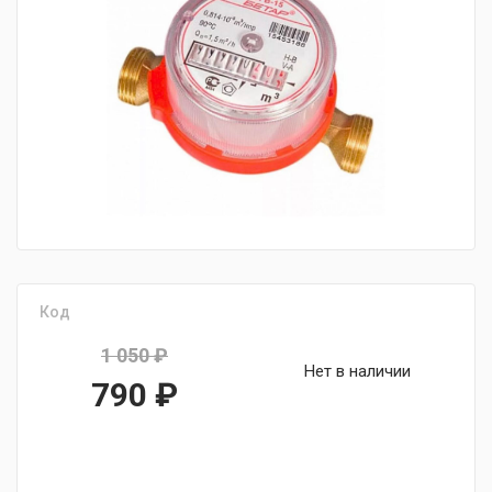
fijpawfioawjf
Код
1 050
₽
Нет в наличии
Первоначальная
790
₽
цена
Текущая