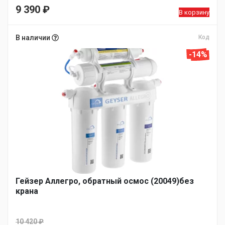
Первоначальная
9 390
₽
В корзину
цена
Текущая
составляла
цена:
В наличии
Код
10
9
-14%
990 ₽.
390 ₽.
Гейзер Аллегро, обратный осмос (20049)без
крана
10 420
₽