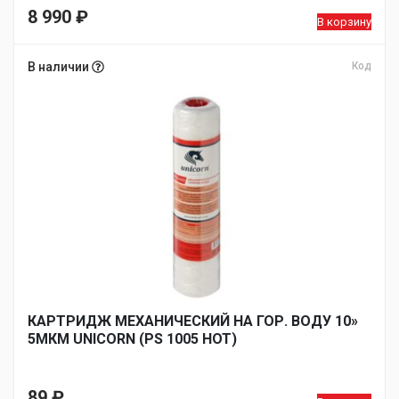
Первоначальная
8 990
₽
В корзину
цена
Текущая
составляла
цена:
В наличии
Код
10
8
420 ₽.
990 ₽.
КАРТРИДЖ МЕХАНИЧЕСКИЙ НА ГОР. ВОДУ 10»
5МКМ UNICORN (РS 1005 HOT)
89
₽