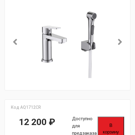
Код AQ1712CR
Доступно
12 200
₽
В
для
корзину
предзаказа