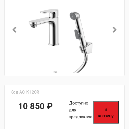
Код AQ1912CR
Доступно
10 850
₽
В
для
корзину
предзаказа