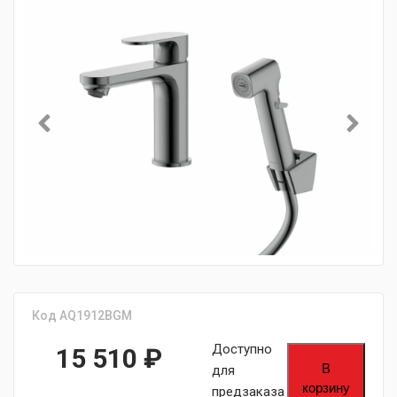
Код AQ1912BGM
Доступно
15 510
₽
В
для
корзину
предзаказа