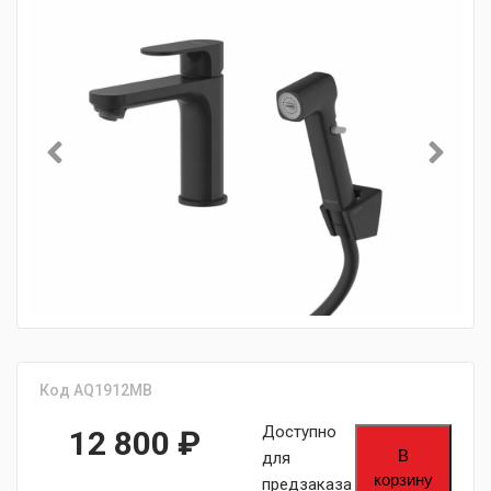
Код AQ1912MB
Доступно
12 800
₽
В
для
корзину
предзаказа