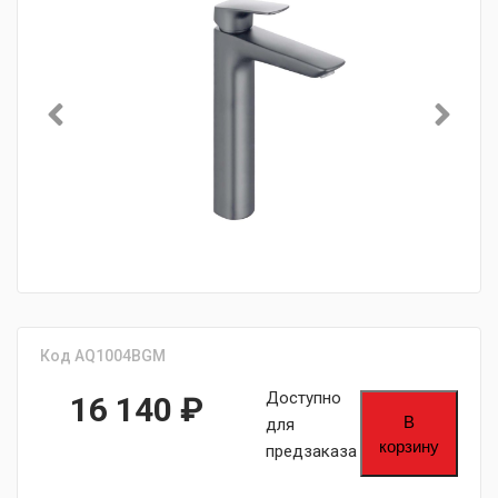
Код AQ1004BGM
Доступно
16 140
₽
В
для
корзину
предзаказа