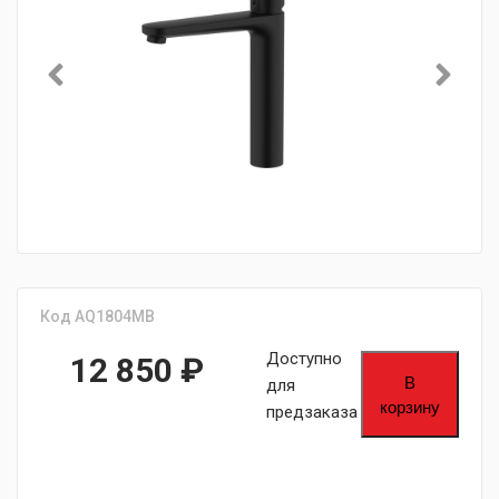
Код AQ1804MB
Доступно
12 850
₽
В
для
корзину
предзаказа