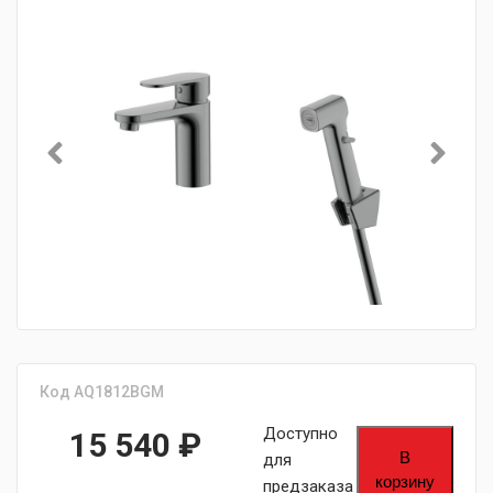
Код AQ1812BGM
Доступно
15 540
₽
В
для
корзину
предзаказа