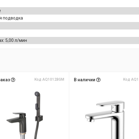
е
я подводка
: 5,00 л/мин
заказ
Код AQ1012BGM
В наличии
Код AQ1