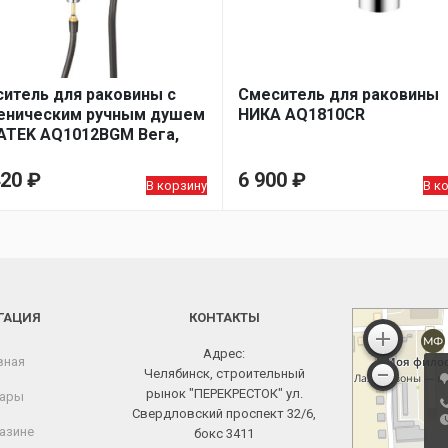
итель для раковины с
Смеситель для раковины
еническим ручным душем
НИКА AQ1810CR
TEK AQ1012BGM Вега,
ейная сталь
420
₽
6 900
₽
В корзину
В к
ГАЦИЯ
КОНТАКТЫ
Адрес:
вная
Челябинск, строительный
рынок "ПЕРЕКРЕСТОК" ул.
ары
Свердловский проспект 32/6,
азине
бокс 3411