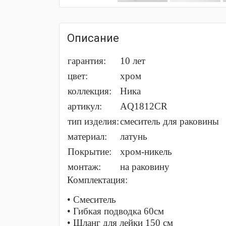
Описание
гарантия:
10 лет
цвет:
хром
коллекция:
Ника
артикул:
AQ1812CR
тип изделия:
cмеситель для раковины
материал:
латунь
Покрытие:
хром-никель
монтаж:
на раковину
Комплектация:
• Смеситель
• Гибкая подводка 60см
• Шланг для лейки 150 см