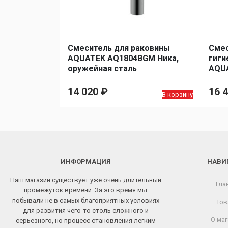
Смеситель для раковины
Смес
AQUATEK AQ1804BGM Ника,
гиги
оружейная сталь
AQUA
оруж
14 020
₽
16 
В корзину
ИНФОРМАЦИЯ
НАВИ
Наш магазин существует уже очень длительный
Гла
промежуток времени. За это время мы
побывали не в самых благоприятных условиях
Тов
для развития чего-то столь сложного и
О маг
серьезного, но процесс становления легким