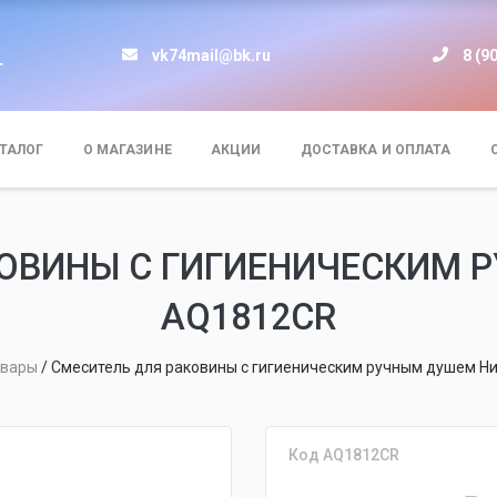
vk74mail@bk.ru
8 (9
т
ТАЛОГ
О МАГАЗИНЕ
АКЦИИ
ДОСТАВКА И ОПЛАТА
КОВИНЫ С ГИГИЕНИЧЕСКИМ 
AQ1812CR
овары
/
Смеситель для раковины с гигиеническим ручным душем Н
Код AQ1812CR