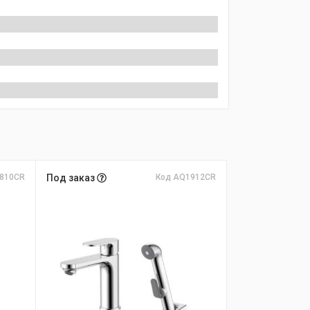
810CR
Под заказ
Код AQ1912CR