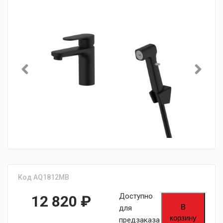
Код AQ1812MB
Доступно
12 820
₽
В
для
корзину
предзаказа