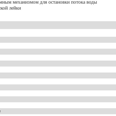
имным механизмом для остановки потока воды
ской лейки
е