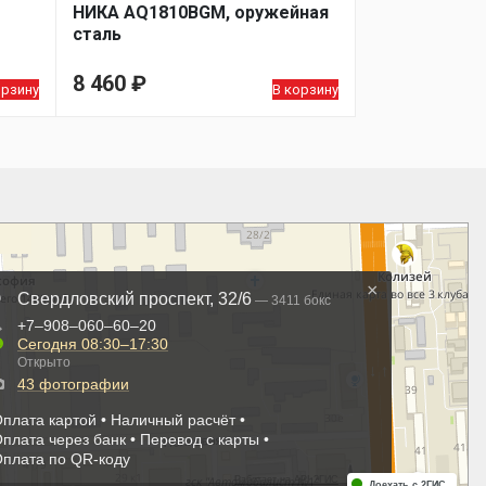
НИКА AQ1810BGM, оружейная
сталь
8 460
₽
орзину
В корзину