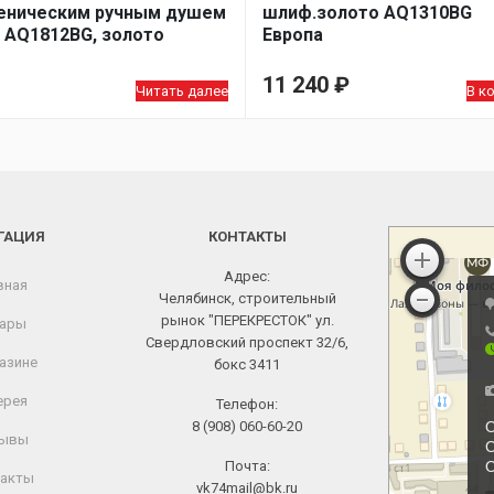
еническим ручным душем
шлиф.золото AQ1310BG
 AQ1812BG, золото
Европа
11 240
₽
Читать далее
В к
ГАЦИЯ
КОНТАКТЫ
Адрес:
вная
Челябинск, строительный
рынок "ПЕРЕКРЕСТОК" ул.
ары
Свердловский проспект 32/6,
азине
бокс 3411
ерея
Телефон:
8 (908) 060-60-20
ывы
Почта:
акты
vk74mail@bk.ru