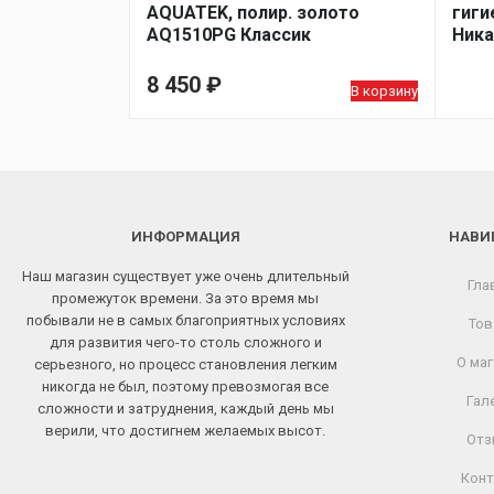
AQUATEK, полир. золото
гиги
AQ1510PG Классик
Ника
8 450
₽
В корзину
ИНФОРМАЦИЯ
НАВИ
Наш магазин существует уже очень длительный
Гла
промежуток времени. За это время мы
побывали не в самых благоприятных условиях
Тов
для развития чего-то столь сложного и
О маг
серьезного, но процесс становления легким
никогда не был, поэтому превозмогая все
Гал
сложности и затруднения, каждый день мы
верили, что достигнем желаемых высот.
Отз
Конт