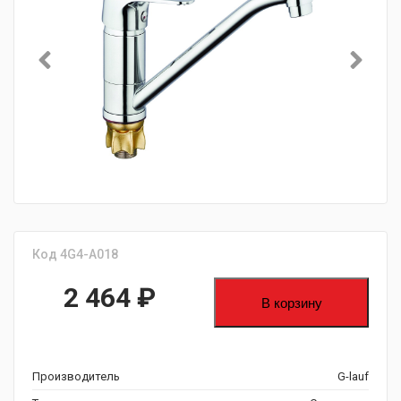
Код 4G4-A018
2 464
₽
В корзину
Производитель
G-lauf