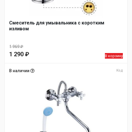
Смеситель для умывальника с коротким
изливом
1 969
₽
Первоначальная
1 290
₽
В корзину
цена
Текущая
составляла
цена:
В наличии
Код
1
1
969 ₽.
290 ₽.