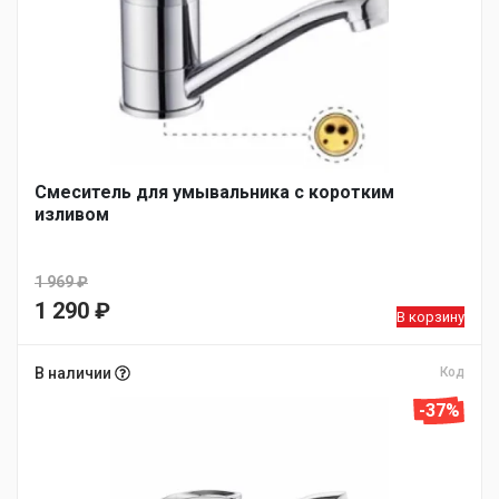
Смеситель для умывальника с коротким
изливом
1 969
₽
Первоначальная
1 290
₽
В корзину
цена
Текущая
составляла
цена:
В наличии
Код
1
1
-37%
969 ₽.
290 ₽.