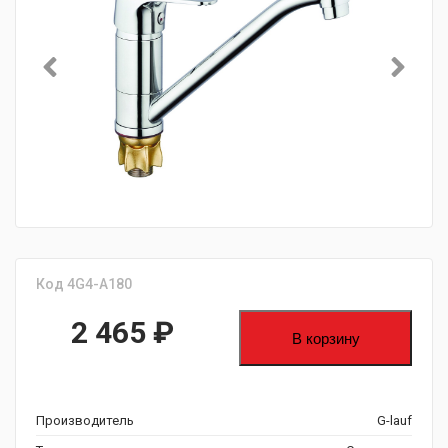
Код 4G4-A180
2 465
₽
В корзину
Производитель
G-lauf