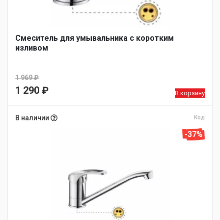
Смеситель для умывальника с коротким
изливом
1 969
₽
Первоначальная
1 290
₽
В корзину
цена
Текущая
составляла
цена:
В наличии
Код
1
1
-37%
969 ₽.
290 ₽.