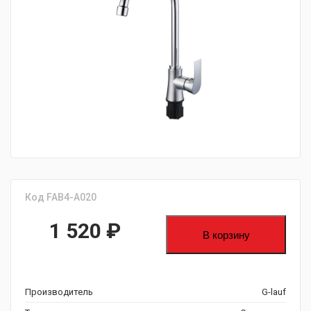
fijpawfioawjf
Код FAB4-A020
1 520
₽
В корзину
Производитель
G-lauf