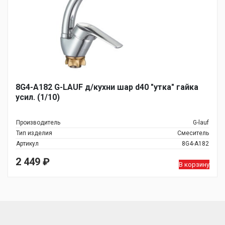
8G4-A182 G-LAUF д/кухни шар d40 "утка" гайка
усил. (1/10)
Производитель
G-lauf
Тип изделия
Смеситель
Артикул
8G4-A182
2 449
₽
В корзину