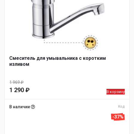
Смеситель для умывальника с коротким
изливом
1 969
₽
Первоначальная
1 290
₽
В корзину
цена
Текущая
составляла
цена:
В наличии
Код
1
1
-37%
969 ₽.
290 ₽.