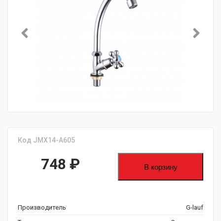
Код JMX14-A605
748
₽
В корзину
Производитель
G-lauf