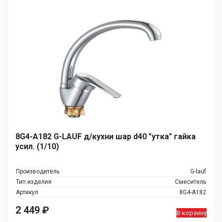
8G4-A182 G-LAUF д/кухни шар d40 "утка" гайка
усил. (1/10)
Производитель
G-lauf
Тип изделия
Смеситель
Артикул
8G4-A182
2 449
₽
В корзину