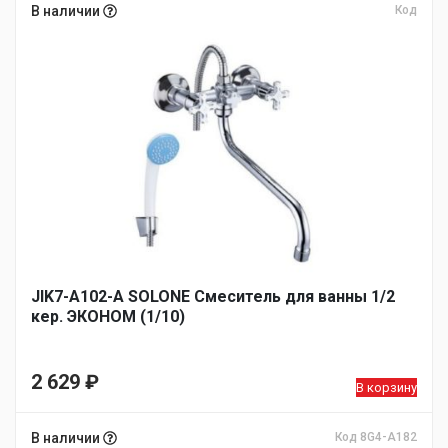
составляла
цена:
В наличии
Код
2
1
189 ₽.
390 ₽.
JIK7-A102-А SOLONE Смеситель для ванны 1/2
кер. ЭКОНОМ (1/10)
2 629
₽
В корзину
В наличии
Код 8G4-A182