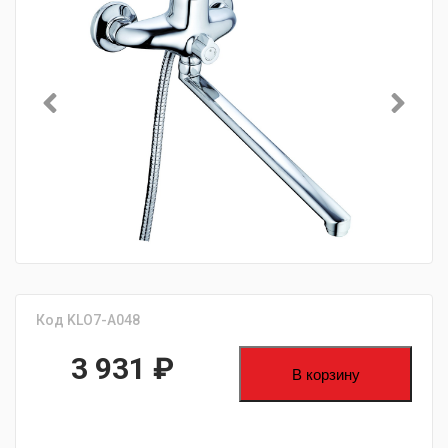
Код KLO7-A048
3 931
₽
В корзину