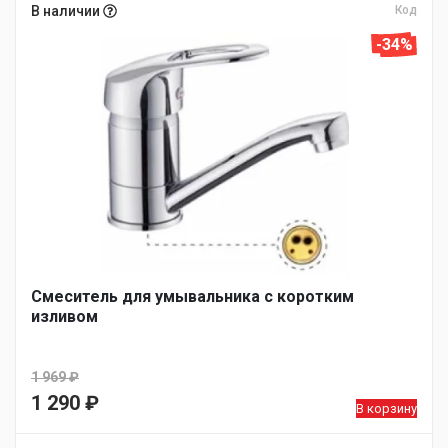
В наличии
Код
-34%
Смеситель для умывальника с коротким
изливом
1 969
₽
Первоначальная
1 290
₽
В корзину
цена
Текущая