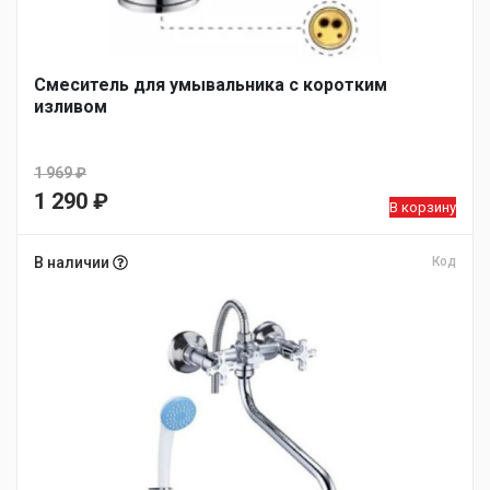
Смеситель для умывальника с коротким
изливом
1 969
₽
Первоначальная
1 290
₽
В корзину
цена
Текущая
составляла
цена:
В наличии
Код
1
1
969 ₽.
290 ₽.