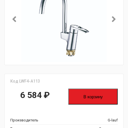
Код LWF4-A113
6 584
₽
В корзину
Производитель
G-lauf