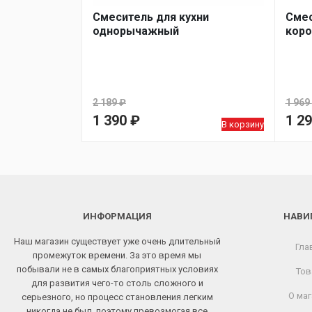
Смеситель для кухни
Смес
однорычажный
коро
2 189
₽
1 969
Первоначальная
Пер
1 390
₽
1 2
В корзину
цена
Текущая
цен
Тек
составляла
цена:
сос
цен
2
1
1
1
189 ₽.
390 ₽.
969 
290 
ИНФОРМАЦИЯ
НАВИ
Наш магазин существует уже очень длительный
Гла
промежуток времени. За это время мы
побывали не в самых благоприятных условиях
Тов
для развития чего-то столь сложного и
О маг
серьезного, но процесс становления легким
никогда не был, поэтому превозмогая все