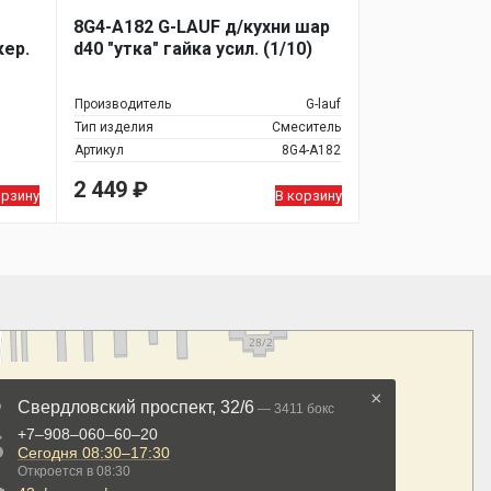
8G4-A182 G-LAUF д/кухни шар
кер.
d40 "утка" гайка усил. (1/10)
Производитель
G-lauf
Тип изделия
Смеситель
Артикул
8G4-A182
2 449
₽
орзину
В корзину