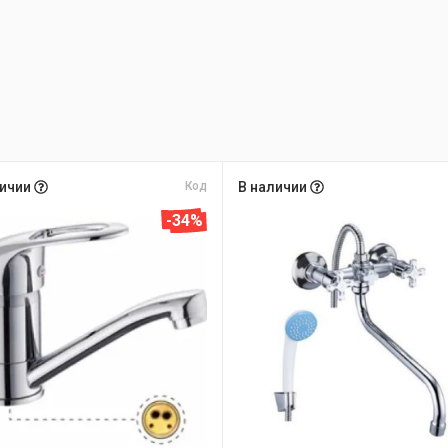
личии
Код
В наличии
-34%