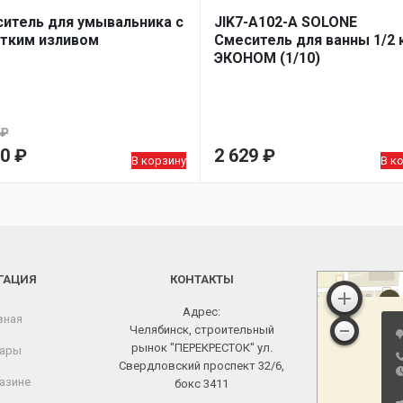
итель для умывальника с
JIK7-A102-А SOLONE
тким изливом
Смеситель для ванны 1/2 
ЭКОНОМ (1/10)
₽
воначальная
90
₽
2 629
₽
В корзину
В к
а
ущая
тавляла
а:
₽.
₽.
ГАЦИЯ
КОНТАКТЫ
Адрес:
вная
Челябинск, строительный
рынок "ПЕРЕКРЕСТОК" ул.
ары
Свердловский проспект 32/6,
азине
бокс 3411