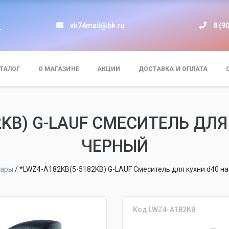
vk74mail@bk.ru
8 (9
т
ТАЛОГ
О МАГАЗИНЕ
АКЦИИ
ДОСТАВКА И ОПЛАТА
2KB) G-LAUF СМЕСИТЕЛЬ ДЛЯ
ЧЕРНЫЙ
вары
/
*LWZ4-A182KB(5-5182KB) G-LAUF Смеситель для кухни d40 н
Код LWZ4-A182KB