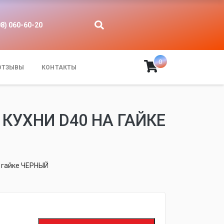
08) 060-60-20
0
ОТЗЫВЫ
КОНТАКТЫ
 КУХНИ D40 НА ГАЙКЕ
а гайке ЧЕРНЫЙ
fijpawfioawjf