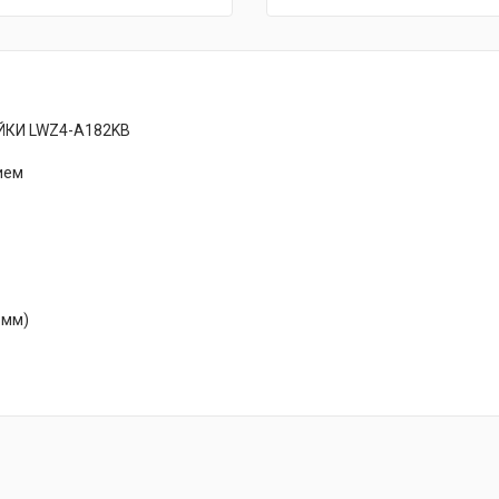
КИ LWZ4-A182KB
ием
 мм)