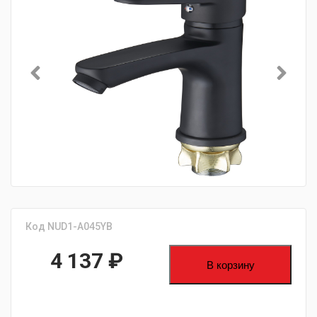
Код NUD1-A045YB
4 137
₽
В корзину