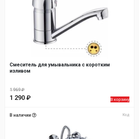
Смеситель для умывальника с коротким
изливом
1 969
₽
Первоначальная
1 290
₽
В корзину
цена
Текущая
составляла
цена:
В наличии
Код
1
1
969 ₽.
290 ₽.