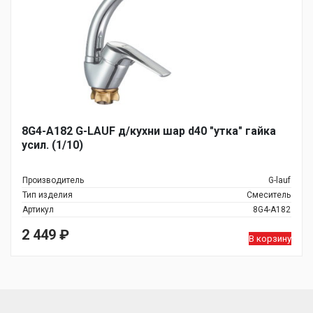
8G4-A182 G-LAUF д/кухни шар d40 "утка" гайка
усил. (1/10)
Производитель
G-lauf
Тип изделия
Смеситель
Артикул
8G4-A182
2 449
₽
В корзину