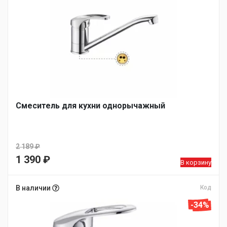
Смеситель для кухни однорычажный
2 189
₽
Первоначальная
1 390
₽
В корзину
цена
Текущая
составляла
цена:
В наличии
Код
2
1
-34%
189 ₽.
390 ₽.