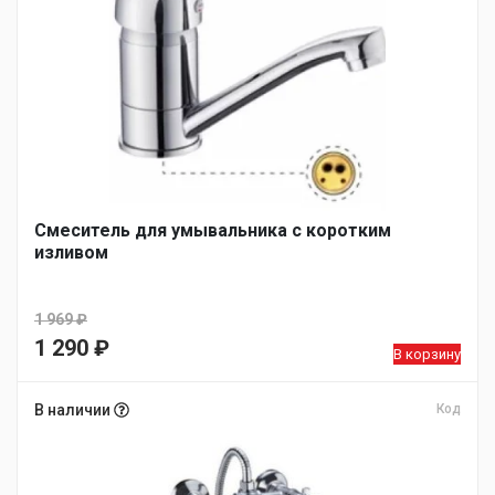
Смеситель для умывальника с коротким
изливом
1 969
₽
Первоначальная
1 290
₽
В корзину
цена
Текущая
составляла
цена:
В наличии
Код
1
1
969 ₽.
290 ₽.