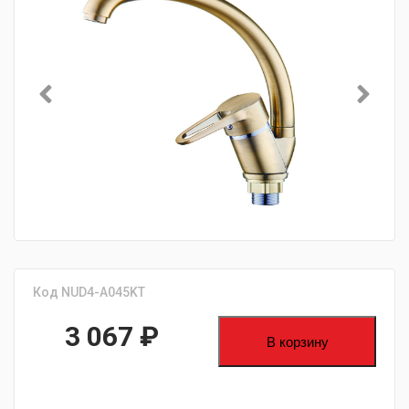
Код NUD4-A045KT
3 067
₽
В корзину