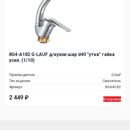
8G4-A182 G-LAUF д/кухни шар d40 "утка" гайка
усил. (1/10)
Производитель
G-lauf
Тип изделия
Смеситель
Артикул
8G4-A182
2 449
₽
В корзину