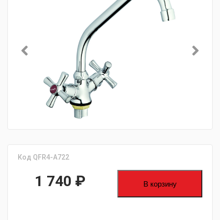
Код QFR4-A722
1 740
₽
В корзину