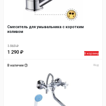
Смеситель для умывальника с коротким
изливом
1 969
₽
Первоначальная
1 290
₽
В корзину
цена
Текущая
составляла
цена:
В наличии
Код
1
1
969 ₽.
290 ₽.