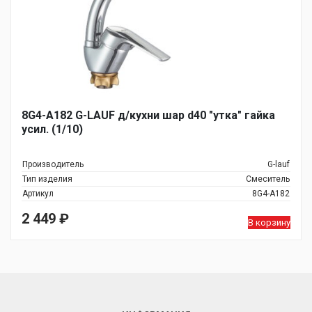
8G4-A182 G-LAUF д/кухни шар d40 "утка" гайка
усил. (1/10)
Производитель
G-lauf
Тип изделия
Смеситель
Артикул
8G4-A182
2 449
₽
В корзину