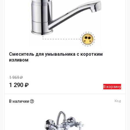
Смеситель для умывальника с коротким
изливом
1 969
₽
Первоначальная
1 290
₽
В корзину
цена
Текущая
составляла
цена:
В наличии
Код
1
1
969 ₽.
290 ₽.