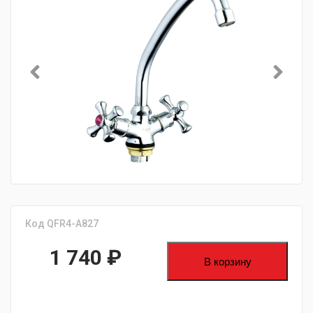
Код QFR4-A827
1 740
₽
В корзину