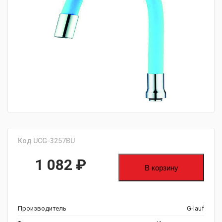
fijpawfioawjf
Код UCG-3257BU
1 082
₽
В корзину
Производитель
G-lauf