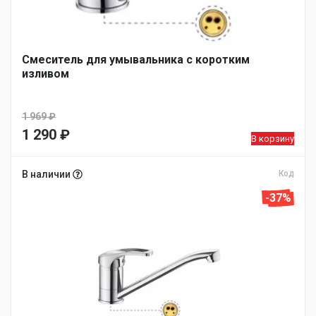
Смеситель для умывальника с коротким
изливом
1 969
₽
Первоначальная
1 290
₽
В корзину
цена
Текущая
составляла
цена:
В наличии
Код
1
1
-37%
969 ₽.
290 ₽.