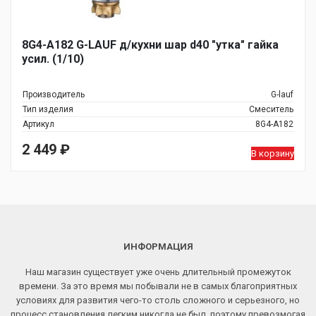
8G4-A182 G-LAUF д/кухни шар d40 "утка" гайка
усил. (1/10)
Производитель
G-lauf
Тип изделия
Смеситель
Артикул
8G4-A182
2 449
₽
В корзину
ИНФОРМАЦИЯ
Наш магазин существует уже очень длительный промежуток
времени. За это время мы побывали не в самых благоприятных
условиях для развития чего-то столь сложного и серьезного, но
процесс становления легким никогда не был, поэтому превозмогая