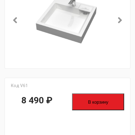
Код V61
8 490
₽
В корзину