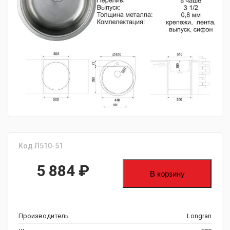
fijpawfioawjf
Код Л510-51
5 884
₽
В корзину
Производитель
Longran