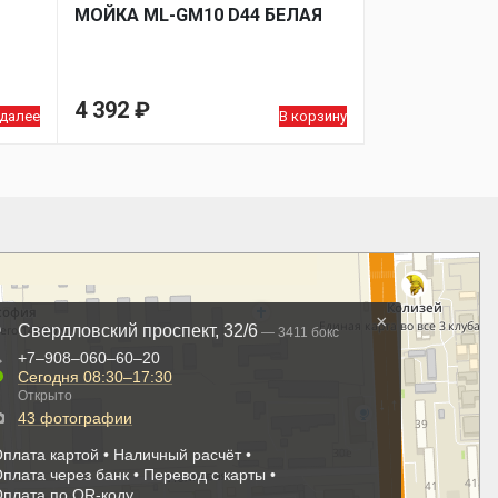
МОЙКA ML-GM10 D44 БЕЛАЯ
4 392
₽
 далее
В корзину