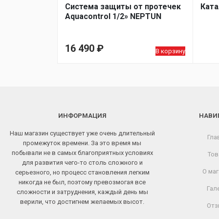
Система защиты от протечек
Ката
Aquacontrol 1/2» NEPTUN
16 490
₽
В корзину
ИНФОРМАЦИЯ
НАВИ
Наш магазин существует уже очень длительный
Гла
промежуток времени. За это время мы
побывали не в самых благоприятных условиях
Тов
для развития чего-то столь сложного и
О маг
серьезного, но процесс становления легким
никогда не был, поэтому превозмогая все
Гал
сложности и затруднения, каждый день мы
верили, что достигнем желаемых высот.
Отз