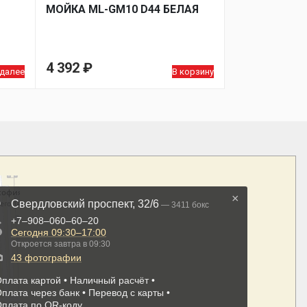
МОЙКA ML-GM10 D44 БЕЛАЯ
4 392
₽
 далее
В корзину