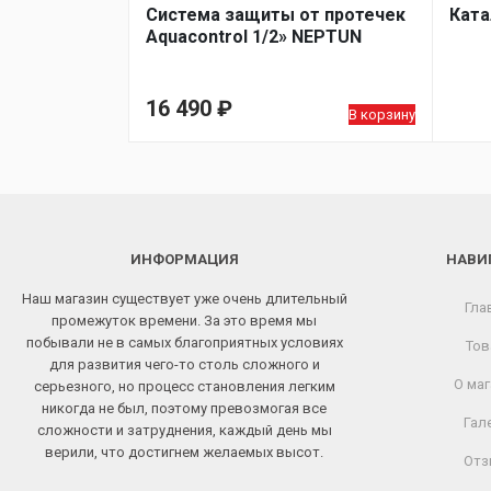
Система защиты от протечек
Ката
Aquacontrol 1/2» NEPTUN
16 490
₽
В корзину
ИНФОРМАЦИЯ
НАВИ
Наш магазин существует уже очень длительный
Гла
промежуток времени. За это время мы
побывали не в самых благоприятных условиях
Тов
для развития чего-то столь сложного и
О маг
серьезного, но процесс становления легким
никогда не был, поэтому превозмогая все
Гал
сложности и затруднения, каждый день мы
верили, что достигнем желаемых высот.
Отз