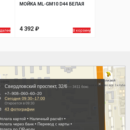
МОЙКA ML-GM10 D44 БЕЛАЯ
4 392
₽
 далее
В корзину