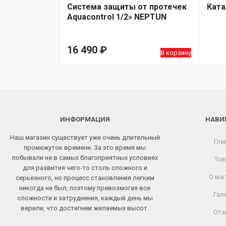
Система защиты от протечек
Ката
Aquacontrol 1/2» NEPTUN
16 490
₽
В корзину
ИНФОРМАЦИЯ
НАВИ
Наш магазин существует уже очень длительный
Гла
промежуток времени. За это время мы
побывали не в самых благоприятных условиях
Тов
для развития чего-то столь сложного и
О маг
серьезного, но процесс становления легким
никогда не был, поэтому превозмогая все
Гал
сложности и затруднения, каждый день мы
верили, что достигнем желаемых высот.
Отз