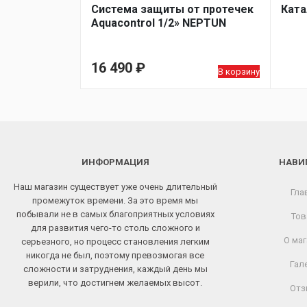
Система защиты от протечек
Ката
Aquacontrol 1/2» NEPTUN
16 490
₽
В корзину
ИНФОРМАЦИЯ
НАВИ
Наш магазин существует уже очень длительный
Гла
промежуток времени. За это время мы
побывали не в самых благоприятных условиях
Тов
для развития чего-то столь сложного и
О маг
серьезного, но процесс становления легким
никогда не был, поэтому превозмогая все
Гал
сложности и затруднения, каждый день мы
верили, что достигнем желаемых высот.
Отз