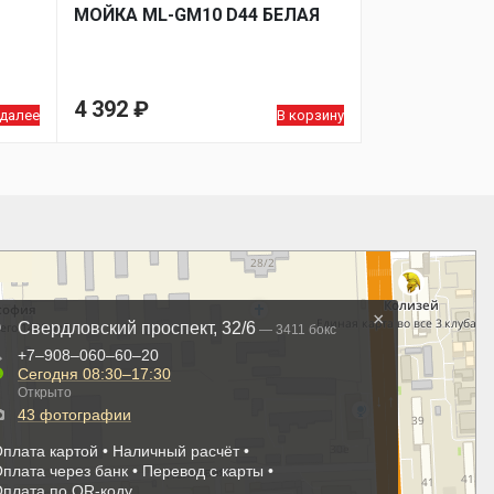
МОЙКA ML-GM10 D44 БЕЛАЯ
4 392
₽
 далее
В корзину