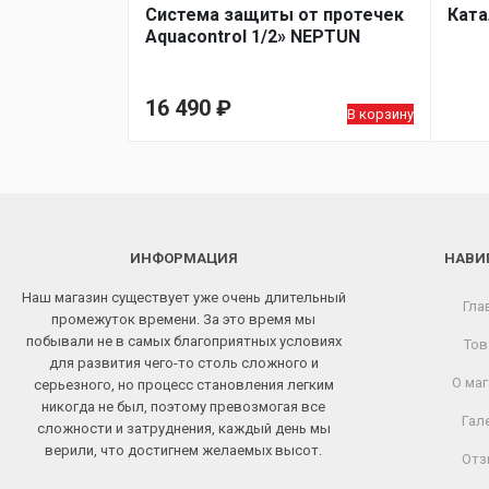
Система защиты от протечек
Ката
Aquacontrol 1/2» NEPTUN
16 490
₽
В корзину
ИНФОРМАЦИЯ
НАВИ
Наш магазин существует уже очень длительный
Гла
промежуток времени. За это время мы
побывали не в самых благоприятных условиях
Тов
для развития чего-то столь сложного и
О маг
серьезного, но процесс становления легким
никогда не был, поэтому превозмогая все
Гал
сложности и затруднения, каждый день мы
верили, что достигнем желаемых высот.
Отз