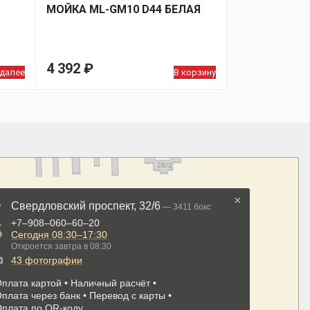
МОЙКA ML-GM10 D44 БЕЛАЯ
4 392
₽
 далее
В корзину