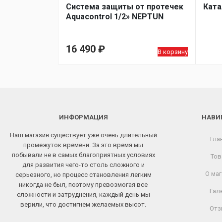
Система защиты от протечек
Ката
Aquacontrol 1/2» NEPTUN
16 490
₽
В корзину
ИНФОРМАЦИЯ
НАВИ
Наш магазин существует уже очень длительный
Гла
промежуток времени. За это время мы
побывали не в самых благоприятных условиях
Тов
для развития чего-то столь сложного и
О маг
серьезного, но процесс становления легким
никогда не был, поэтому превозмогая все
Гал
сложности и затруднения, каждый день мы
верили, что достигнем желаемых высот.
Отз