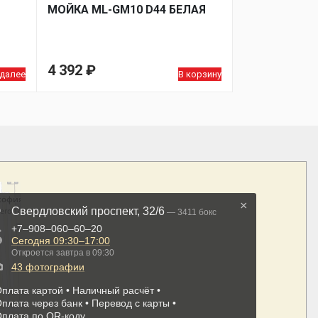
МОЙКA ML-GM10 D44 БЕЛАЯ
4 392
₽
 далее
В корзину