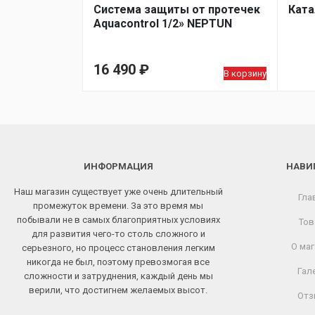
Система защиты от протечек
Ката
Aquacontrol 1/2» NEPTUN
16 490
₽
В корзину
ИНФОРМАЦИЯ
НАВИ
Наш магазин существует уже очень длительный
Гла
промежуток времени. За это время мы
побывали не в самых благоприятных условиях
Тов
для развития чего-то столь сложного и
О маг
серьезного, но процесс становления легким
никогда не был, поэтому превозмогая все
Гал
сложности и затруднения, каждый день мы
верили, что достигнем желаемых высот.
Отз