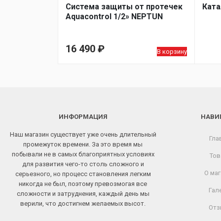
Система защиты от протечек
Ката
Aquacontrol 1/2» NEPTUN
16 490
₽
В корзину
ИНФОРМАЦИЯ
НАВИ
Наш магазин существует уже очень длительный
Гла
промежуток времени. За это время мы
побывали не в самых благоприятных условиях
Тов
для развития чего-то столь сложного и
О маг
серьезного, но процесс становления легким
никогда не был, поэтому превозмогая все
Гал
сложности и затруднения, каждый день мы
верили, что достигнем желаемых высот.
Отз