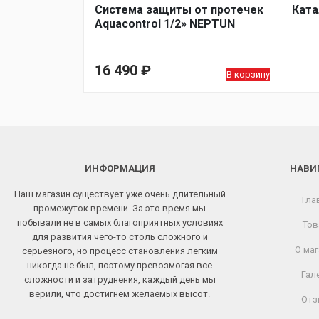
Система защиты от протечек
Ката
Aquacontrol 1/2» NEPTUN
16 490
₽
В корзину
ИНФОРМАЦИЯ
НАВИ
Наш магазин существует уже очень длительный
Гла
промежуток времени. За это время мы
побывали не в самых благоприятных условиях
Тов
для развития чего-то столь сложного и
О маг
серьезного, но процесс становления легким
никогда не был, поэтому превозмогая все
Гал
сложности и затруднения, каждый день мы
верили, что достигнем желаемых высот.
Отз