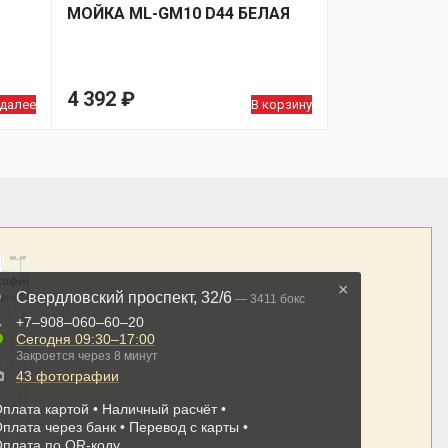
МОЙКA ML-GM10 D44 БЕЛАЯ
4 392
₽
 далее
В корзину