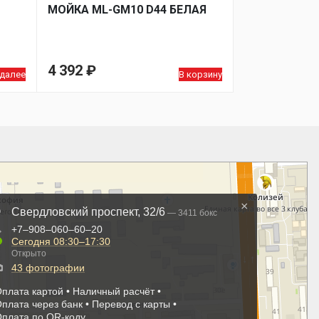
МОЙКA ML-GM10 D44 БЕЛАЯ
4 392
₽
 далее
В корзину