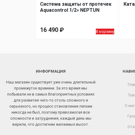
Система защиты от протечек
Ката
Aquacontrol 1/2» NEPTUN
16 490
₽
В корзину
ИНФОРМАЦИЯ
НАВИ
Наш магазин существует уже очень длительный
Гла
промежуток времени. За это время мы
побывали не в самых благоприятных условиях
Тов
для развития чего-то столь сложного и
О маг
серьезного, но процесс становления легким
никогда не был, поэтому превозмогая все
Гал
сложности и затруднения, каждый день мы
верили, что достигнем желаемых высот.
Отз